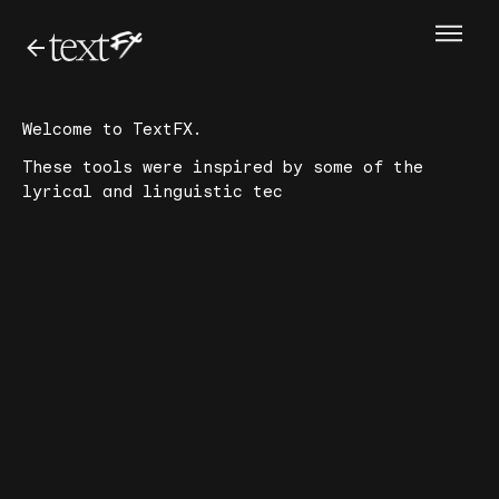
W
e
l
c
o
m
e
t
o
T
e
x
t
F
X
.
T
h
e
s
e
t
o
o
l
s
w
e
r
e
i
n
s
p
i
r
e
d
b
y
s
o
m
e
o
f
t
h
e
l
y
r
i
c
a
l
a
n
d
l
i
n
g
u
i
s
t
i
c
t
e
c
h
n